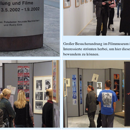
Großer Besucherandrang im Filmmuseum i
Interessierte strömten herbei, um hier die
bewundern zu können.